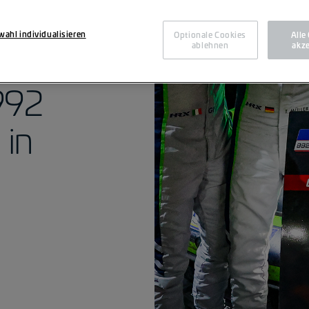
LCON
ahl individualisieren
Optionale Cookies
Alle
ablehnen
akze
eut
992
 in