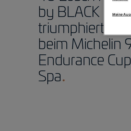
by BLACK FA
Meine Ausw
triumphiert ern
beim Michelin 
Endurance Cup
Spa