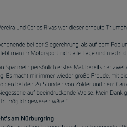
ereira und Carlos Rivas war dieser erneute Triump
ochenende bei der Siegerehrung, als auf dem Podi
ebt man im Motorsport nicht alle Tage und macht d
n Spa: mein persönlich erstes Mal, bereits dar zwe
tig. Es macht mir immer wieder große Freude, mit
olgen bei den 24 Stunden von Zolder und dem Carre
 Siegesserie auf beeindruckende Weise. Mein Dank 
icht möglich gewesen wäre.“
eht's am Nürburgring
kaum Zeit zum Durchatmen: Bereits am kommenden 