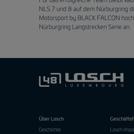
NLS 7 und 8 auf dem Nürburgring d
Motorsport by BLACK FALCON hochmot
Nürburgring Langstrecken Serie an.
Über Losch
Geschäftsf
Geschichte
Losch Impo