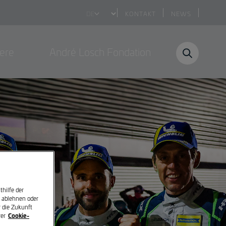
Select
KONTAKT
NEWS
your
language
iere
André Losch Fondation
hilfe der
s ablehnen oder
 die Zukunft
Cookie-
rer