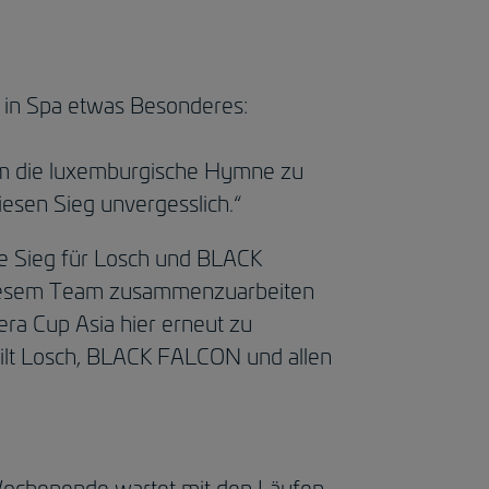
h in Spa etwas Besonderes:
um die luxemburgische Hymne zu
iesen Sieg unvergesslich.“
ite Sieg für Losch und BLACK
 diesem Team zusammenzuarbeiten
ra Cup Asia hier erneut zu
gilt Losch, BLACK FALCON und allen
Wochenende wartet mit den Läufen