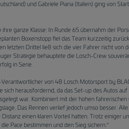
tschland) und Gabriele Piana (Italien) ging von Star
ew ihre ganze Klasse: In Runde 65 übernahm der Po
lanten Boxenstopp fiel das Team kurzzeitig zurück,
 letzten Drittel ließ sich die vier Fahrer nicht von
uger Strategie behauptete die Losch-Crew souverän 
folg in Serie.
t-Verantwortlicher von 48 Losch Motorsport by B
te sich herausfordernd, da das Set-up des Autos au
sgelegt war. Kombiniert mit der hohen fahrerischen 
slage. Das Rennen verlief jedoch umso besser. Alle 
istanz einen klaren Vorteil hatten. Trotz einiger u
 die Pace bestimmen und den Sieg sichern.“