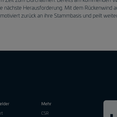
ie nächste Herausforderung. Mit dem Rückenwind a
iviert zurück an ihre Stammbasis und peilt weiter
elder
Mehr
rt
CSR