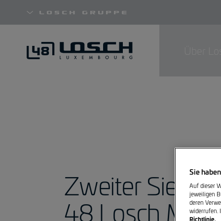
Losch Gruppe
Über Lo
Direkt
zum
Inhalt
Sie haben
Zweiter Sieg in
Auf dieser W
jeweiligen B
48 Losch Moto
deren Verwe
widerrufen.
Richtlinie.