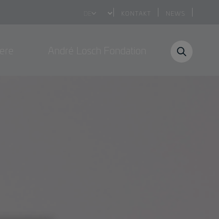
Select
KONTAKT
NEWS
your
language
iere
André Losch Fondation