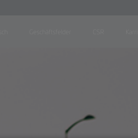
sch
Geschäftsfelder
CSR
Karr