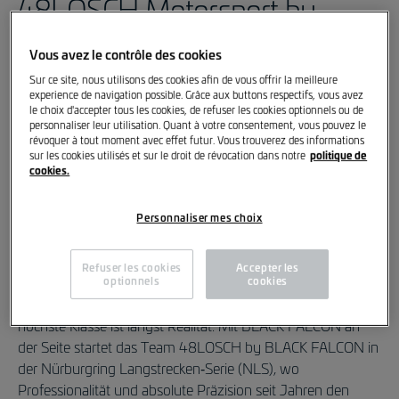
48LOSCH Motorsport by
BLACK FALCON
Vous avez le contrôle des cookies
Sur ce site, nous utilisons des cookies afin de vous offrir la meilleure
experience de navigation possible. Grâce aux buttons respectifs, vous avez
le choix d'accepter tous les cookies, de refuser les cookies optionnels ou de
personnaliser leur utilisation. Quant à votre consentement, vous pouvez le
révoquer à tout moment avec effet futur. Vous trouverez des informations
politique de
sur les cookies utilisés et sur le droit de révocation dans notre
cookies.
Die Erfolge der vergangenen Jahre sind das Ergebnis einer
Personnaliser mes choix
perfekt eingespielten Zusammenarbeit.
Refuser les cookies
Accepter les
Auf dieser starken Basis wird die Kooperation auch 2026
optionnels
cookies
weiter ausgebaut – und der gemeinsame Weg in die
höchste Klasse ist längst Realität. Mit BLACK FALCON an
der Seite startet das Team 48LOSCH by BLACK FALCON in
der Nürburgring Langstrecken‑Serie (NLS), wo
Professionalität und absolute Präzision seit Jahren den