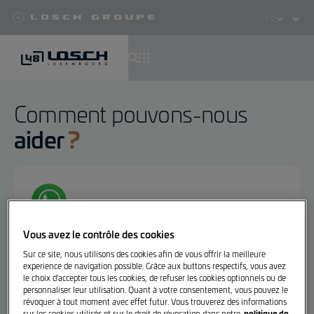
Losch Groupe
Select
your
language
Aller
au
Comment pouvons-nous
contenu
aider
principal
Chat instantané via WhatsApp
Vous avez le contrôle des cookies
Des questions ? Réponses rapides, simples et
Sur ce site, nous utilisons des cookies afin de vous offrir la meilleure
experience de navigation possible. Grâce aux buttons respectifs, vous avez
personnalisées via WhatsApp.
le choix d'accepter tous les cookies, de refuser les cookies optionnels ou de
personnaliser leur utilisation. Quant à votre consentement, vous pouvez le
révoquer à tout moment avec effet futur. Vous trouverez des informations
politique de
sur les cookies utilisés et sur le droit de révocation dans notre