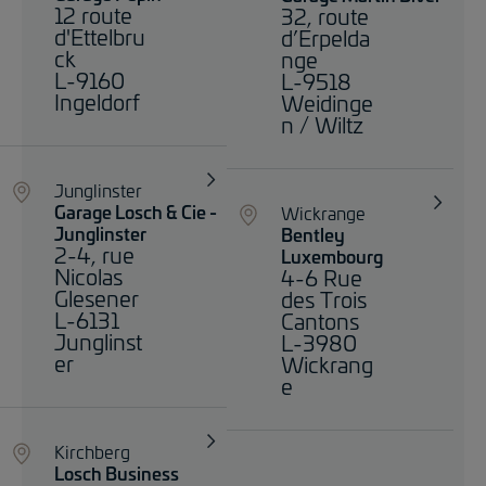
12 route
32, route
d'Ettelbru
d’Erpelda
ck
nge
L-9160
L-9518
Ingeldorf
Weidinge
n / Wiltz
Junglinster
Garage Losch & Cie -
Wickrange
Junglinster
Bentley
2-4, rue
Luxembourg
Nicolas
4-6 Rue
Glesener
des Trois
L-6131
Cantons
Junglinst
L-3980
er
Wickrang
e
Kirchberg
Losch Business