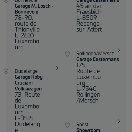
45 an der
Garage M. Losch -
Fraesbich
Bonnevoie
78-90,
L-8509
route de
Redange-
Thionville
sur-Attert
L-2610
Luxembo
urg
Rollingen/Mersch
Garage Castermans
175,
Route de
Dudelange
Luxembo
Garage Roby
urg
Cruciani
L-7540
Volkswagen
73, Route
Rollingen
de
/Mersch
Luxembo
urg
L-3515
Dudelang
Roost
e
Showroom