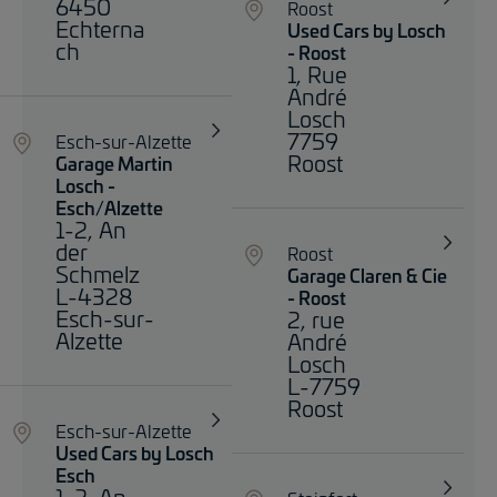
6450
Roost
Echterna
Used Cars by Losch
ch
- Roost
1, Rue
André
Losch
7759
Esch-sur-Alzette
Roost
Garage Martin
Losch -
Esch/Alzette
1-2, An
der
Roost
Schmelz
Garage Claren & Cie
L-4328
- Roost
Esch-sur-
2, rue
Alzette
André
Losch
L-7759
Roost
Esch-sur-Alzette
Used Cars by Losch
Esch
1-2, An