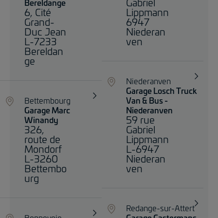
Gabriel
Bereldange
6, Cité
Lippmann
Grand-
6947
Duc Jean
Niederan
L-7233
ven
Bereldan
ge
Niederanven
Garage Losch Truck
Bettembourg
Van & Bus -
Garage Marc
Niederanven
59 rue
Winandy
326,
Gabriel
route de
Lippmann
Mondorf
L-6947
L-3260
Niederan
Bettembo
ven
urg
Redange-sur-Attert
Bonnevoie
Garage Castermans