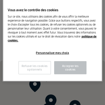
Grande Région, engagé à favoriser une culture de
diversité, d'égalité des chances et un environnement
Vous avez le contrôle des cookies
stimulant où l'innovation n'est pas simplement
encouragée, mais activement construite.
Sur ce site, nous utilisons des cookies afin de vous offrir la meilleure
experience de navigation possible. Grâce aux buttons respectifs, vous avez
le choix d'accepter tous les cookies, de refuser les cookies optionnels ou de
personnaliser leur utilisation. Quant à votre consentement, vous pouvez le
révoquer à tout moment avec effet futur. Vous trouverez des informations
politique de
sur les cookies utilisés et sur le droit de révocation dans notre
cookies.
Notre réseau de
concessionnaires
Personnaliser mes choix
Refuser les cookies
Accepter les
optionnels
cookies