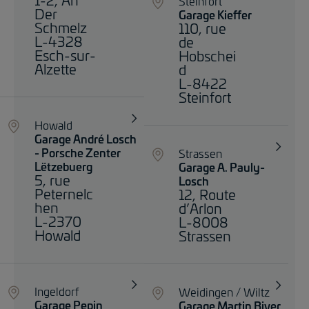
Steinfort
Der
Garage Kieffer
Schmelz
110, rue
L-4328
de
Esch-sur-
Hobschei
Alzette
d
L-8422
Steinfort
Howald
Garage André Losch
- Porsche Zenter
Strassen
Lëtzebuerg
Garage A. Pauly-
5, rue
Losch
Peternelc
12, Route
hen
d’Arlon
L-2370
L-8008
Howald
Strassen
Ingeldorf
Weidingen / Wiltz
Garage Pepin
Garage Martin Biver