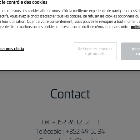
opriétaire et exploitant du s
 le contrôle des cookies
nous utilisons des cookies afin de vous offrir la meilleure experience de navigation possib
ctifs, vous avez le choix d'accepter tous les cookies, de refuser les cookies optionnels ou
r leur utilisation. Quant à votre consentement, vous pouvez le révoquer à tout moment a
polit
ez des informations sur les cookies utilisés et sur le droit de révocation dans notre
Losch Import S.à r.l.
40, Allée Louis Ackermann
L-1897 Kockelscheuer
ser mes choix
Refuser les cookies
Acce
optionnels
co
N° Aut Établ.: 00138236
Contact
Tél. +352 26 12 12 – 1
Télécopie : +352 49 51 34