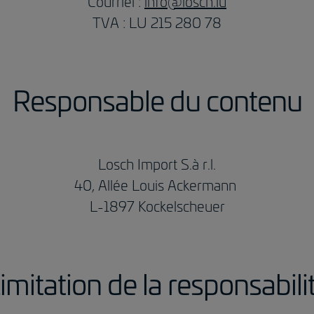
Courriel :
info@losch.lu
TVA : LU 215 280 78
Responsable du contenu
Losch Import S.à r.l.
40, Allée Louis Ackermann
L-1897 Kockelscheuer
imitation de la responsabili