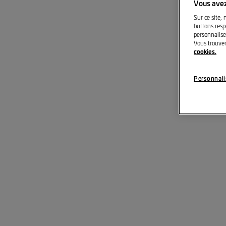
Pr
Vous avez
Sur ce site, 
buttons respe
personnalise
Vous trouver
cookies.
Personnali