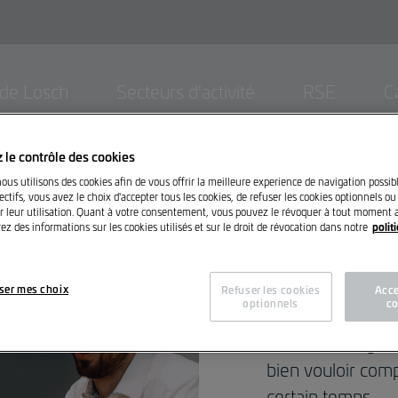
 de Losch
Secteurs d'activité
RSE
C
 le contrôle des cookies
nous utilisons des cookies afin de vous offrir la meilleure experience de navigation possib
ctifs, vous avez le choix d'accepter tous les cookies, de refuser les cookies optionnels ou
r leur utilisation. Quant à votre consentement, vous pouvez le révoquer à tout moment a
polit
ez des informations sur les cookies utilisés et sur le droit de révocation dans notre
Chère Cliente, Che
Nous avons reçu 
ser mes choix
Refuser les cookies
Acce
optionnels
co
nos collaborateu
En raison du gra
bien vouloir com
certain temps.