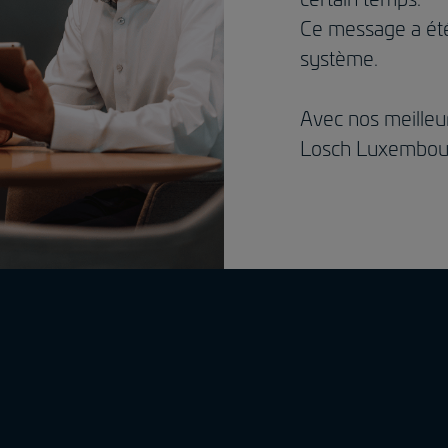
Ce message a ét
système.
Avec nos meilleur
Losch Luxembou