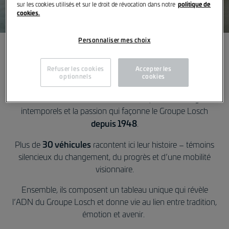
politique de
sur les cookies utilisés et sur le droit de révocation dans notre
cookies.
Personnaliser mes choix
Collection Losch
Refuser les cookies
Accepter les
optionnels
cookies
Chaque véhicule raconte une histoire
Découvrez des véhicules emblématiques, des designs
intemporels et la passion qui façonne le Groupe Losch
depuis 1948
.
30 véhicules
Plus de
racontent ici leur histoire – témoins
silencieux du changement, du progrès et d’une mobilité
visionnaire.
Ensemble, ils composent un tableau unique qui révèle
l’ADN du Groupe Losch et donne vie au lien entre tradition,
émotion et avenir.