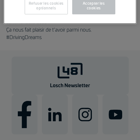
Refuser les cookies
Accepter les
optionnels
cookies
Nous sommes heureux que tu fasses partie de notre
communauté Losch.
Ça nous fait plaisir de t’avoir parmi nous.
#DrivingDreams
Losch Newsletter