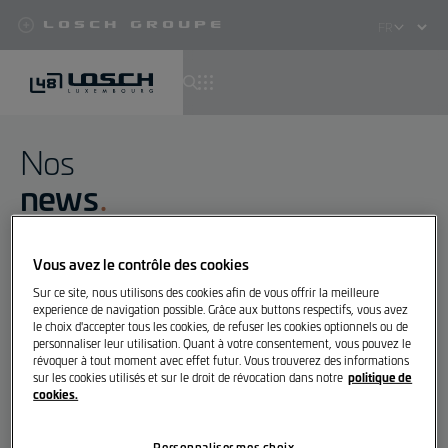
Losch Groupe
Select
your
language
Aller
au
Nos
contenu
news
principal
Rester à jour avec les dernières tendances et actualités
Vous avez le contrôle des cookies
de l'univers Losch sur le thème de la mobilité.
Sur ce site, nous utilisons des cookies afin de vous offrir la meilleure
experience de navigation possible. Grâce aux buttons respectifs, vous avez
Contact presse
le choix d'accepter tous les cookies, de refuser les cookies optionnels ou de
personnaliser leur utilisation. Quant à votre consentement, vous pouvez le
révoquer à tout moment avec effet futur. Vous trouverez des informations
politique de
sur les cookies utilisés et sur le droit de révocation dans notre
cookies.
Filtrer
Personnaliser mes choix