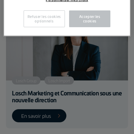
Refuser les cookies
Accepter les
optionnels
cookies
Losch Group
Losch Import
Losch Marketing et Communication sous une
nouvelle direction
En savoir plus