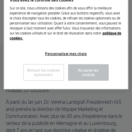
Losch Marketing et
Sur ce site, nous utilisons des cookies afin de vous offrir la meilleure
Communication sous une
experience de navigation possible. Grâce aux buttons respectifs, vous avez
le choix d'accepter tous les cookies, de refuser les cookies optionnels ou de
nouvelle direction
personnaliser leur utilisation. Quant à votre consentement, vous pouvez le
révoquer à tout moment avec effet futur. Vous trouverez des informations
politique de
sur les cookies utilisés et sur le droit de révocation dans notre
cookies.
Personnaliser mes choix
Dr. Verena Landgraf-Freudenreich devient la nouvelle
responsable du Marketing et de la Communication chez
Refuser les cookies
Accepter les
Losch Luxembourg.
optionnels
cookies
Howald, 07.05.2024
À partir du 1er juin, Dr. Verena Landgraf-Freudenreich (45
ans) prendra la direction de l'équipe Marketing et
Communication. Avec plus de 20 ans d'expérience dans le
secteur de la publicité en Allemagne et au Luxembourg,
dont 7 ans en tant que directrice créative et stratège de